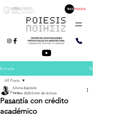
CENTRO DE INVESTIGACIONES
PROYECTUALES EN ARQUITECTURA.
FUNDADO EN 1978 POR J.A SARQUIS.
Entrada
All Posts
Silvina Espósito
All Posts
11 mar 2025
0 min de lectura
Pasantía con crédito
Pasantías
académico
Noticias