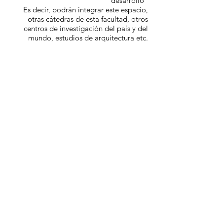
desarrollo
Es decir, podrán integrar este espacio,
otras cátedras de esta facultad, otros
centros de investigación del país y del
mundo, estudios de arquitectura etc
.
© 2020 por Centro Poiesis.
Ciudad Universitaria Pabellón 3. Piso 4.Int.
Güiraldes 2160, C1428 CABA