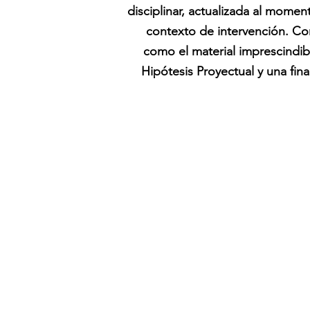
disciplinar, actualizada al mome
contexto de intervención. C
como el material imprescindib
Hipótesis Proyectual y una fin
s.
Ciudad Universitaria Pabellón 3. P