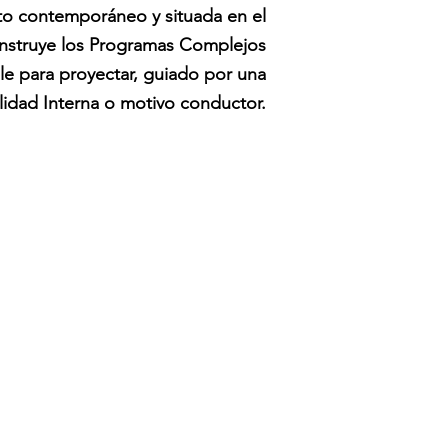
nto contemporáneo y situada en el
onstruye los Programas Complejos
le para proyectar, guiado por una
alidad Interna o motivo conductor.
iso 4.Int. Güiraldes 2160, C1428 CABA