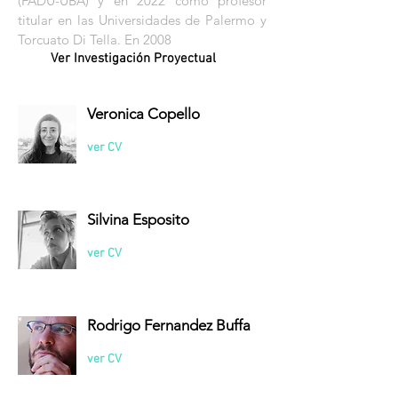
(FADU-UBA) y en 2022 como profesor
titular en las Universidades de Palermo y
Torcuato Di Tella. En 2008
Ver Investigación Proyectual
Veronica Copello
ver CV
Silvina Esposito
ver CV
Rodrigo Fernandez Buffa
ver CV