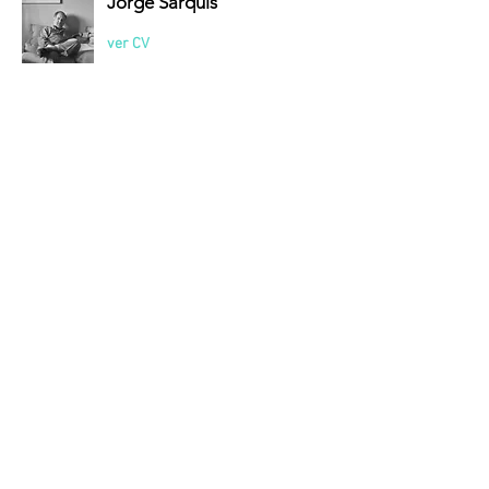
Jorge Sarquis
ver CV
Jackson Ramírez
ver CV
Ignacio Francisco Wilkinson
ver CV
Gastón Encabo
ver CV