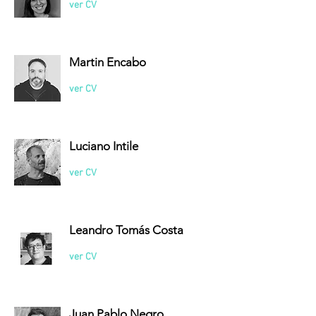
ver CV
Martin Encabo
ver CV
Luciano Intile
ver CV
Leandro Tomás Costa
ver CV
Juan Pablo Negro