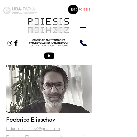
CENTRO DE INVESTIGACIONES
PROYECTUALES EN ARQUITECTURA.
FUNDADO EN 1978 POR J.A SARQUIS.
Federico Eliaschev
federicoeliaschev0@gmail.com