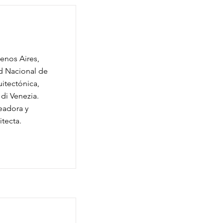
uenos Aires,
d Nacional de
itectónica,
 di Venezia.
eadora y
itecta.