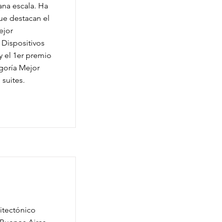
na escala. Ha
ue destacan el
ejor
 Dispositivos
y el 1er premio
egoría Mejor
suites.
itectónico