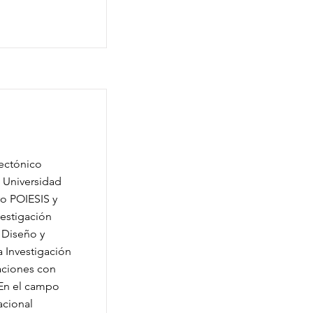
tectónico
 Universidad
ro POIESIS y
vestigación
 Diseño y
 Investigación
aciones con
 En el campo
acional