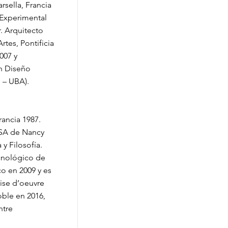
sella, Francia
 Experimental
. Arquitecto
rtes, Pontificia
007 y
en Diseño
 – UBA).
ancia 1987.
NSA de Nancy
y Filosofía.
cnológico de
 en 2009 y es
rise d’oeuvre
ble en 2016,
ntre