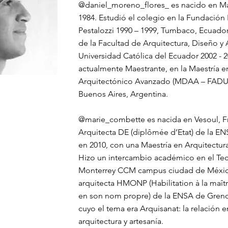
@daniel_moreno_flores_ es nacido en Mar
1984. Estudió el colegio en la Fundación
Pestalozzi 1990 – 1999, Tumbaco, Ecuador
de la Facultad de Arquitectura, Diseño y A
Universidad Católica del Ecuador 2002 - 2
actualmente Maestrante, en la Maestría 
Arquitectónico Avanzado (MDAA – FADU
Buenos Aires, Argentina.
@marie_combette es nacida en Vesoul, Fr
Arquitecta DE (diplômée d’Etat) de la E
en 2010, con una Maestría en Arquitectura 
Hizo un intercambio académico en el Te
Monterrey CCM campus ciudad de México
arquitecta HMONP (Habilitation à la maît
en son nom propre) de la ENSA de Greno
cuyo el tema era Arquisanat: la relación e
arquitectura y artesanía.