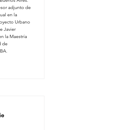
 Buenos Aires.
esor adjunto de
ual en la
royecto Urbano
e Javier
n la Maestría
d de
UBA.
ie