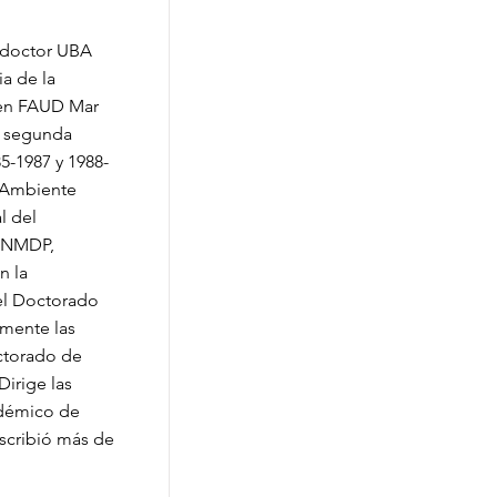
y doctor UBA
ia de la
 en FAUD Mar
a segunda
5-1987 y 1988-
el Ambiente
l del
 UNMDP,
n la
del Doctorado
amente las
ctorado de
irige las
adémico de
escribió más de