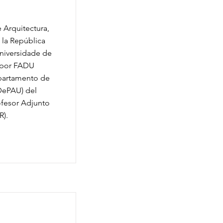
 Arquitectura,
 la República
Universidade de
o por FADU
epartamento de
DePAU) del
ofesor Adjunto
R).