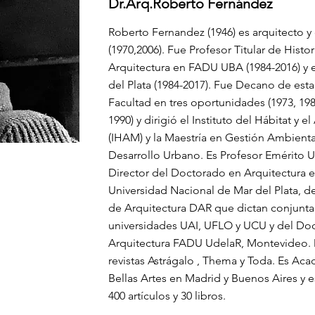
Dr.Arq.Roberto Fernández
Roberto Fernandez (1946) es arquitecto 
(1970,2006). Fue Profesor Titular de Histor
Arquitectura en FADU UBA (1984-2016) y
del Plata (1984-2017). Fue Decano de est
Facultad en tres oportunidades (1973, 198
1990) y dirigió el Instituto del Hábitat y 
(IHAM) y la Maestría en Gestión Ambienta
Desarrollo Urbano. Es Profesor Emérito
Director del Doctorado en Arquitectura e
Universidad Nacional de Mar del Plata, 
de Arquitectura DAR que dictan conjunt
universidades UAI, UFLO y UCU y del Do
Arquitectura FADU UdelaR, Montevideo. D
revistas Astrágalo , Thema y Toda. Es Ac
Bellas Artes en Madrid y Buenos Aires y 
400 artículos y 30 libros.