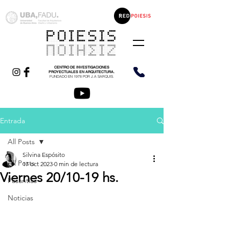
CENTRO DE INVESTIGACIONES
PROYECTUALES EN ARQUITECTURA.
FUNDADO EN 1978 POR J.A SARQUIS.
Entrada
All Posts
Silvina Espósito
All Posts
17 oct 2023
0 min de lectura
Viernes 20/10-19 hs.
Pasantías
Noticias