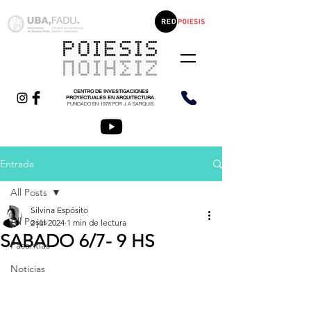
CENTRO DE INVESTIGACIONES
PROYECTUALES EN ARQUITECTURA.
FUNDADO EN 1978 POR J.A SARQUIS.
Entrada
All Posts
Silvina Espósito
All Posts
2 jul 2024
1 min de lectura
SABADO 6/7- 9 HS
Pasantías
Noticias