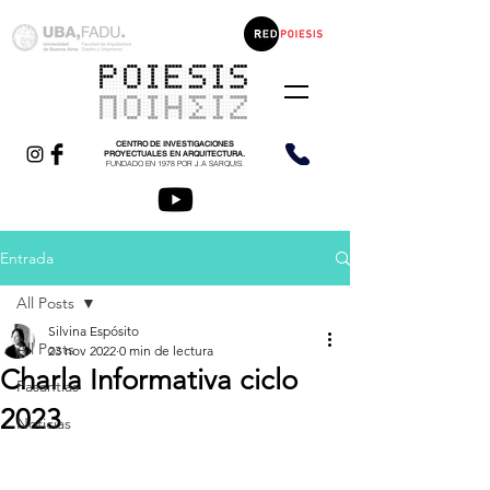
CENTRO DE INVESTIGACIONES
PROYECTUALES EN ARQUITECTURA.
FUNDADO EN 1978 POR J.A SARQUIS.
Entrada
All Posts
Silvina Espósito
All Posts
23 nov 2022
0 min de lectura
Charla Informativa ciclo
Pasantías
2023
Noticias