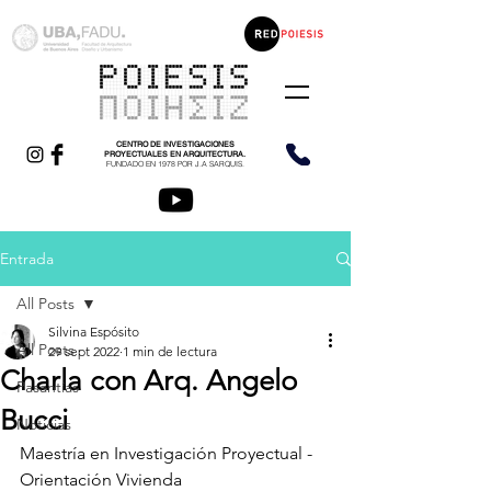
CENTRO DE INVESTIGACIONES
PROYECTUALES EN ARQUITECTURA.
FUNDADO EN 1978 POR J.A SARQUIS.
Entrada
All Posts
Silvina Espósito
All Posts
29 sept 2022
1 min de lectura
Charla con Arq. Angelo
Pasantías
Bucci
Noticias
Maestría en Investigación Proyectual - 
Orientación Vivienda