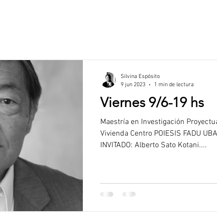
Silvina Espósito
9 jun 2023
1 min de lectura
Viernes 9/6-19 hs
Maestría en Investigación Proyectua
Vivienda Centro POIESIS FADU U
INVITADO: Alberto Sato Kotani....
s.
Ciudad Universitaria Pabellón 3. P