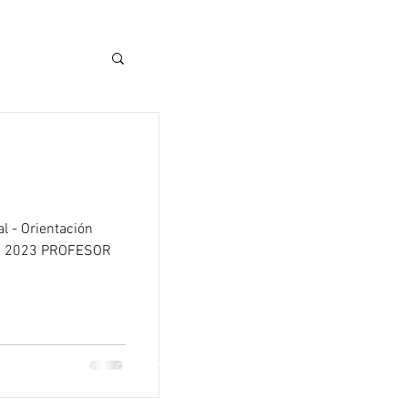
l - Orientación
BA 2023 PROFESOR
iso 4.Int. Güiraldes 2160, C1428 CABA