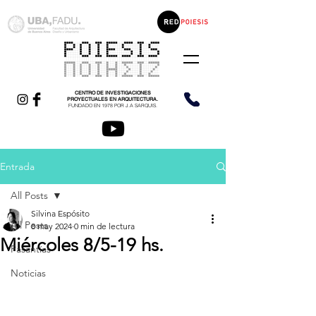
CENTRO DE INVESTIGACIONES
PROYECTUALES EN ARQUITECTURA.
FUNDADO EN 1978 POR J.A SARQUIS.
Entrada
All Posts
Silvina Espósito
All Posts
8 may 2024
0 min de lectura
Miércoles 8/5-19 hs.
Pasantías
Noticias