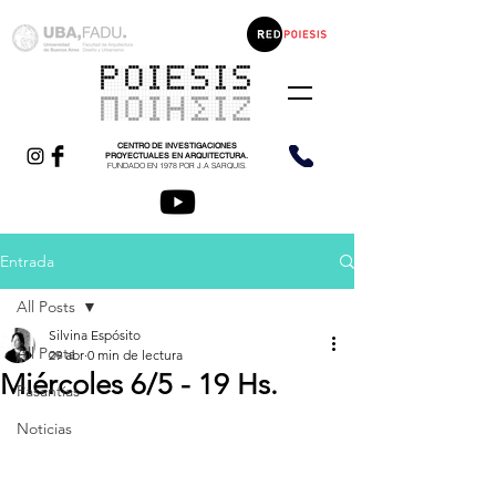
CENTRO DE INVESTIGACIONES
PROYECTUALES EN ARQUITECTURA.
FUNDADO EN 1978 POR J.A SARQUIS.
Entrada
All Posts
Silvina Espósito
All Posts
29 abr
0 min de lectura
Miércoles 6/5 - 19 Hs.
Pasantías
Noticias