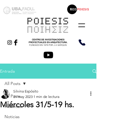
CENTRO DE INVESTIGACIONES
PROYECTUALES EN ARQUITECTURA.
FUNDADO EN 1978 POR J.A SARQUIS.
Entrada
All Posts
Silvina Espósito
All Posts
31 may 2023
1 min de lectura
Miércoles 31/5-19 hs.
Pasantías
Noticias