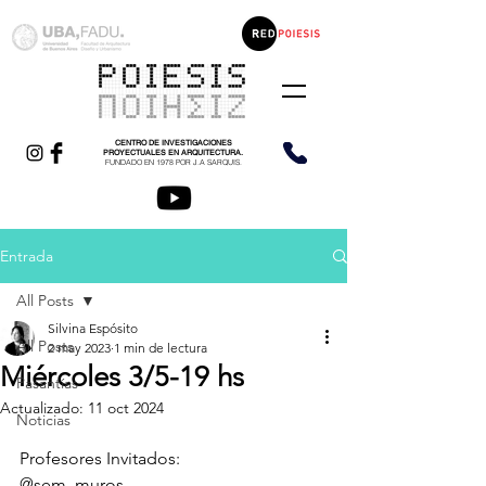
CENTRO DE INVESTIGACIONES
PROYECTUALES EN ARQUITECTURA.
FUNDADO EN 1978 POR J.A SARQUIS.
Entrada
All Posts
Silvina Espósito
All Posts
2 may 2023
1 min de lectura
Miércoles 3/5-19 hs
Pasantías
Actualizado:
11 oct 2024
Noticias
Profesores Invitados: 
@sem_muros