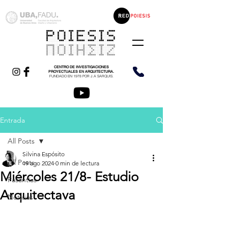
CENTRO DE INVESTIGACIONES
PROYECTUALES EN ARQUITECTURA.
FUNDADO EN 1978 POR J.A SARQUIS.
Entrada
All Posts
Silvina Espósito
All Posts
19 ago 2024
0 min de lectura
Miércoles 21/8- Estudio
Pasantías
Arquitectava
Noticias