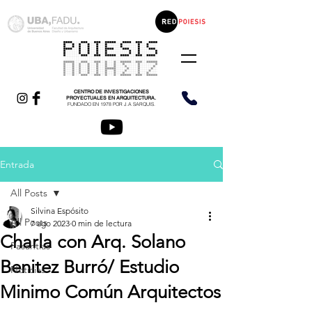
CENTRO DE INVESTIGACIONES
PROYECTUALES EN ARQUITECTURA.
FUNDADO EN 1978 POR J.A SARQUIS.
Entrada
All Posts
Silvina Espósito
All Posts
7 ago 2023
0 min de lectura
Charla con Arq. Solano
Pasantías
Benitez Burró/ Estudio
Noticias
Minimo Común Arquitectos